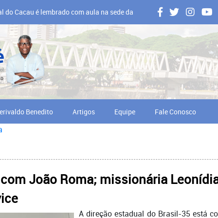
al do Cacau é lembrado com aula na sede da
 em Ilhéus
erivaldo Benedito
Artigos
Equipe
Fale Conosco
a
com João Roma; missionária Leonídia,
vice
A direção estadual do Brasil-35 está 