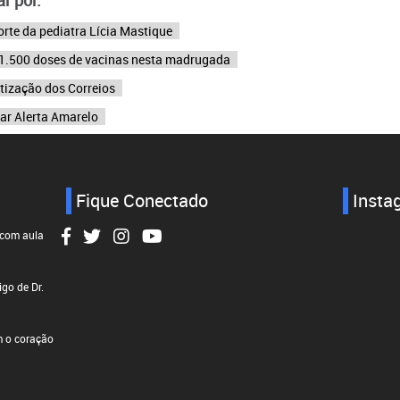
rte da pediatra Lícia Mastique
r 1.500 doses de vacinas nesta madrugada
atização dos Correios
tar Alerta Amarelo
Fique Conectado
Insta
 com aula
go de Dr.
 o coração