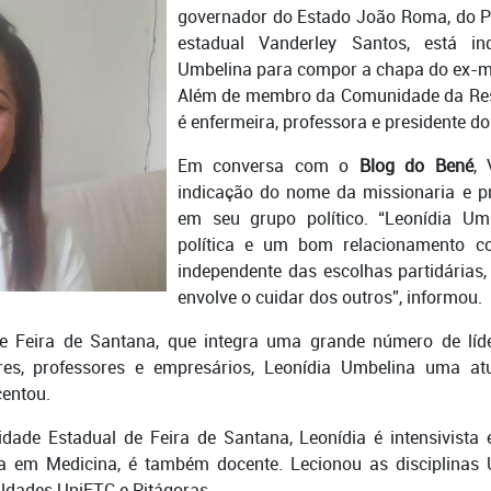
governador do Estado João Roma, do PL
estadual Vanderley Santos, está in
Umbelina para compor a chapa do ex-mi
Além de membro da Comunidade da Rest
é enfermeira, professora e presidente do
Em conversa com o
Blog do Bené
,
indicação do nome da missionaria e p
em seu grupo político. “Leonídia U
política e um bom relacionamento c
independente das escolhas partidárias
envolve o cuidar dos outros”, informou.
 Feira de Santana, que integra uma grande número de líde
es, professores e empresários, Leonídia Umbelina uma at
centou.
idade Estadual de Feira de Santana, Leonídia é intensivist
a em Medicina, é também docente. Lecionou as disciplinas 
uldades UniFTC e Pitágoras.