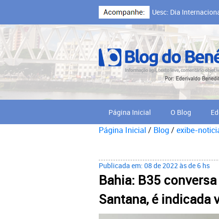
Uesc: Dia Internacion
Cooperativa Cabruca,
Página Inicial
O Blog
Ed
Página Inicial
/
Blog
/
exibe-notici
Publicada em: 08 de 2022 às de 6 hs
Bahia: B35 conversa 
Santana, é indicada 