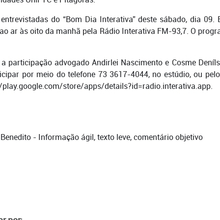
ntrevistadas do “Bom Dia Interativa” deste sábado, dia 09. E
 ao ar às oito da manhã pela Rádio Interativa FM-93,7. O progr
m a participação advogado Andirlei Nascimento e Cosme Deníl
icipar por meio do telefone 73 3617-4044, no estúdio, ou pe
//play.google.com/store/apps/details?id=radio.interativa.app.
o Benedito - Informação ágil, texto leve, comentário objetivo
r por: