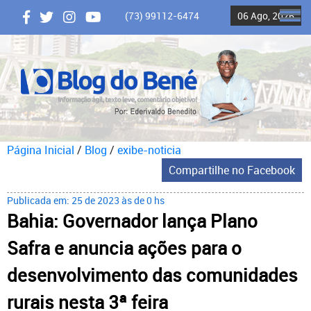
(73) 99112-6474
06 Ago, 2026
ME
Página Inicial
/
Blog
/
exibe-noticia
Compartilhe no Facebook
Publicada em: 25 de 2023 às de 0 hs
Bahia: Governador lança Plano
Safra e anuncia ações para o
desenvolvimento das comunidades
rurais nesta 3ª feira