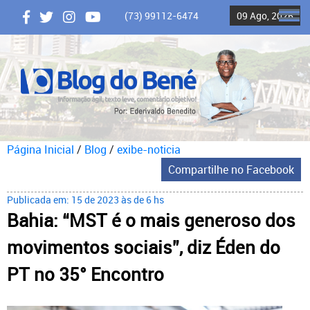
(73) 99112-6474
09 Ago, 2026
ME
Página Inicial
/
Blog
/
exibe-noticia
Compartilhe no Facebook
Publicada em: 15 de 2023 às de 6 hs
Bahia: “MST é o mais generoso dos
movimentos sociais”, diz Éden do
PT no 35° Encontro