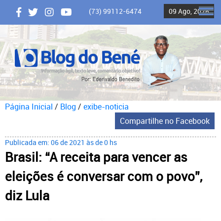
(73) 99112-6474
09 Ago, 2026
ME
Página Inicial
/
Blog
/
exibe-noticia
Compartilhe no Facebook
Publicada em: 06 de 2021 às de 0 hs
Brasil: “A receita para vencer as
eleições é conversar com o povo”,
diz Lula