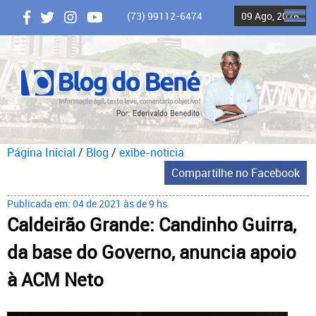
(73) 99112-6474
09 Ago, 2026
ME
Página Inicial
/
Blog
/
exibe-noticia
Compartilhe no Facebook
Publicada em: 04 de 2021 às de 9 hs
Caldeirão Grande: Candinho Guirra,
da base do Governo, anuncia apoio
à ACM Neto