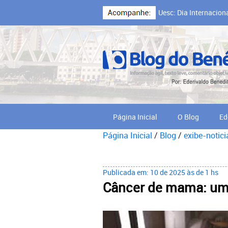
Uesc: Dia Internacion
Cooperativa Cabruca,
Página Inicial
O Blog
Ed
Página Inicial
/
Blog
/
exibe-notici
Publicada em: 10 de 2025 às de 1 hs
Câncer de mama: um