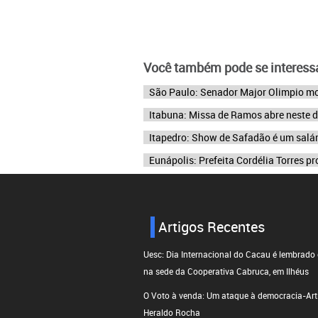
Você também pode se interessa
São Paulo: Senador Major Olimpio mo
Itabuna: Missa de Ramos abre neste
Itapedro: Show de Safadão é um salári
Eunápolis: Prefeita Cordélia Torres 
Artigos Recentes
Uesc: Dia Internacional do Cacau é lembrado
na sede da Cooperativa Cabruca, em Ilhéus
O Voto à venda: Um ataque à democracia-Arti
Heraldo Rocha