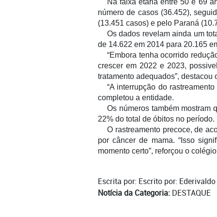
Na faixa etária entre 50 e 69 
número de casos (36.452), seguid
(13.451 casos) e pelo Paraná (10.
Os dados revelam ainda um tot
de 14.622 em 2014 para 20.165 e
“Embora tenha ocorrido redução
crescer em 2022 e 2023, possive
tratamento adequados”, destacou
“A interrupção do rastreamento
completou a entidade.
Os números também mostram qu
22% do total de óbitos no período.
O rastreamento precoce, de ac
por câncer de mama. “Isso signi
momento certo”, reforçou o colégio
Escrita por: Escrito por: Ederivald
Notícia da Categoria:
DESTAQUE