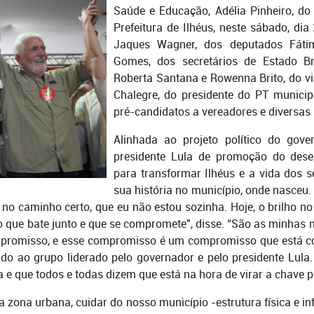
Saúde e Educação, Adélia Pinheiro, do
Prefeitura de Ilhéus, neste sábado, di
Jaques Wagner, dos deputados Fáti
Gomes, dos secretários de Estado Bru
Roberta Santana e Rowenna Brito, do vi
Chalegre, do presidente do PT municip
pré-candidatos a vereadores e diversas l
Alinhada ao projeto político do gov
presidente Lula de promoção do desen
para transformar Ilhéus e a vida dos s
sua história no município, onde nasceu.
o caminho certo, que eu não estou sozinha. Hoje, o brilho no 
ão que bate junto e que se compromete", disse. “São as minhas
promisso, e esse compromisso é um compromisso que está con
rindo ao grupo liderado pelo governador e pelo presidente Lula
que todos e todas dizem que está na hora de virar a chave pa
da zona urbana, cuidar do nosso município -estrutura física e i