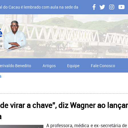
al do Cacau é lembrado com aula na sede da
 em Ilhéus
erivaldo Benedito
Artigos
Equipe
Fale Conosco
a
 de virar a chave”, diz Wagner ao lança
a
A professora, médica e ex-secretária de