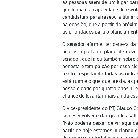
as pessoas saem de um lugar para o
que tenha e a capacidade de escuta
candidatura parafraseou a titular 
na ocasião, que a partir da próx
as prioridades para o planejament
O senador afirmou ter certeza da 
belo e importante plano de gove
senador, que falou também sobre e
honesta e tem paixão por essa ci
repito, respeitando todas as out
está ruim e o que que presta, as 
nossa cidade por quatro anos. E 
chance de levantar mais ainda ess
O vice-presidente do PT, Glauco C
se desenvolver e dar grandes sal
“Não poderia deixar de vir aqui d
partir de hoje estamos iniciando e
do grupo para fortalecer sua pré-