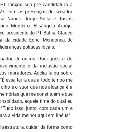
 PT, lançou sua pré-candidatura à
a 27, com as presenças do senador
ma Nunes, Jorge Solla e Josias
no Monteiro, Elisângela Araújo,
ce-presidente do PT Bahia, Glauco
al da cidade, Ednei Mendonça, de
ideranças políticas locais.
ernador Jerônimo Rodrigues e do
volvimento e da inclusão social
eus moradores, Adélia falou sobre
 “É essa terra que a todo tempo me
olho e o suor que nos alcança é a
 memórias que me constituem e que
solidado, aquele time do qual eu
. “Tudo isso, junto, com cada um e
ra a vida melhor aqui em Ilhéus”.
nfraestrutura, cuidar da forma como