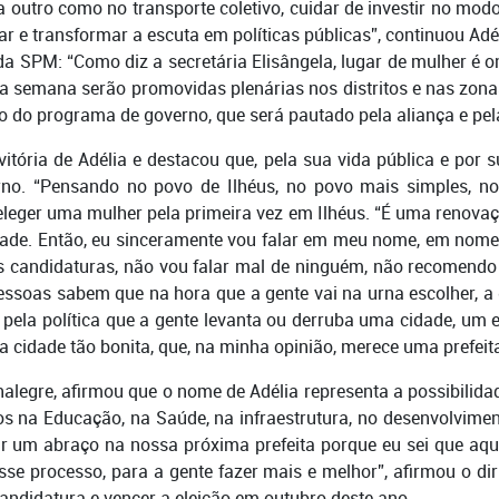
utro como no transporte coletivo, cuidar de investir no modo e
r e transformar a escuta em políticas públicas”, continuou Ad
da SPM: “Como diz a secretária Elisângela, lugar de mulher é on
ima semana serão promovidas plenárias nos distritos e nas zon
o do programa de governo, que será pautado pela aliança e pe
vitória de Adélia e destacou que, pela sua vida pública e por 
rno. “Pensando no povo de Ilhéus, no povo mais simples, nos
leger uma mulher pela primeira vez em Ilhéus. “É uma renovaç
dade. Então, eu sinceramente vou falar em meu nome, em nome
ras candidaturas, não vou falar mal de ninguém, não recomendo
pessoas sabem que na hora que a gente vai na urna escolher, a
é pela política que a gente levanta ou derruba uma cidade, um
a cidade tão bonita, que, na minha opinião, merece uma prefei
halegre, afirmou que o nome de Adélia representa a possibilid
tos na Educação, na Saúde, na infraestrutura, no desenvolvime
ar um abraço na nossa próxima prefeita porque eu sei que aqui
sse processo, para a gente fazer mais e melhor”, afirmou o dir
candidatura e vencer a eleição em outubro deste ano.