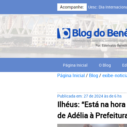
Uesc: Dia Internacion
Cooperativa Cabruca,
Página Inicial
O Blog
Ed
Página Inicial
/
Blog
/
exibe-notici
Publicada em: 27 de 2024 às de 6 hs
Ilhéus: “Está na hora
de Adélia à Prefeitur