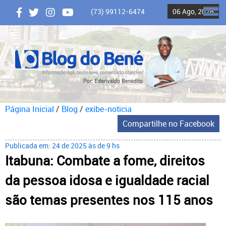
(73) 99112-6474
06 Ago, 2026
ME
Página Inicial
/
Blog
/
exibe-noticia
Compartilhe no Facebook
Publicada em: 24 de 2025 às de 9 hs
Itabuna: Combate a fome, direitos
da pessoa idosa e igualdade racial
são temas presentes nos 115 anos