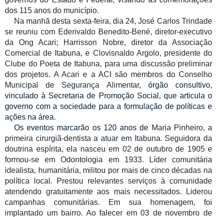
dos 115 anos do município.
Na manhã desta sexta-feira, dia 24, José Carlos Trindade
se reuniu com Ederivaldo Benedito-Bené, diretor-executivo
da Ong Acari; Harrisson Nobre, diretor da Associação
Comercial de Itabuna, e Clovisnaldo Argolo, presidente do
Clube do Poeta de Itabuna, para uma discussão preliminar
dos projetos. A Acari e a ACI são membros do Conselho
Municipal de Segurança Alimentar,
órgão consultivo,
vinculado à Secretaria de Promoção Social, que articula o
governo com a sociedade para a formulação de políticas e
ações na área.
Os eventos marcarão os 120 anos de
Maria Pinheiro, a
primeira cirurgiã-dentista a atuar em Itabuna. Seguidora da
doutrina espírita, ela nasceu em 02 de outubro de 1905 e
formou-se em Odontologia em 1933. Líder comunitária
idealista, humanitária, militou por mais de cinco décadas na
política local. Prestou relevantes serviços à comunidade
atendendo gratuitamente aos mais necessitados. Liderou
campanhas comunitárias. Em sua homenagem, foi
implantado um bairro. Ao falecer em 03 de novembro de