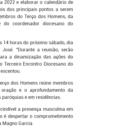
ra 2022 e elaborar o calendário de
is dos principais pontos a serem
membros do Terço dos Homens, da
é do coordenador diocesano do
às 14 horas do próximo sábado, dia
 José. “Durante a reunião, serão
para a dinamização das ações do
do Terceiro Encontro Diocesano do
rescentou.
o Terço dos Homens reúne membros
a oração e o aprofundamento da
 paróquias e em residências.
scindível a presença masculina em
to é despertar o comprometimento
ou Magno Garcia.