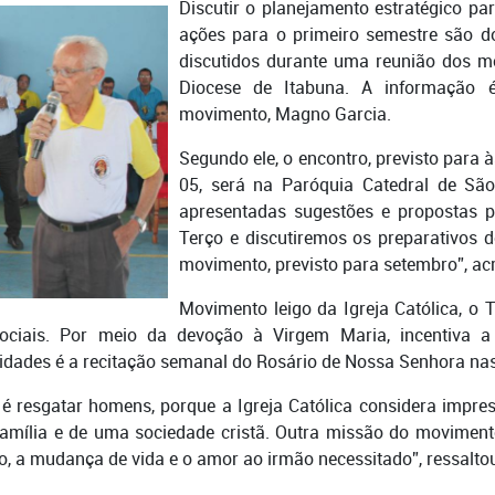
Discutir o planejamento estratégico pa
ações para o primeiro semestre são do
discutidos durante uma reunião dos 
Diocese de Itabuna. A informação 
movimento, Magno Garcia.
Segundo ele, o encontro, previsto para 
05, será na Paróquia Catedral de São
apresentadas sugestões e propostas 
Terço e discutiremos os preparativos 
movimento, previsto para setembro”, ac
Movimento leigo da Igreja Católica, 
sociais. Por meio da devoção à Virgem Maria, incentiva 
vidades é a recitação semanal do Rosário de Nossa Senhora nas
é resgatar homens, porque a Igreja Católica considera impre
amília e de uma sociedade cristã. Outra missão do movimen
ão, a mudança de vida e o amor ao irmão necessitado”, ressalt