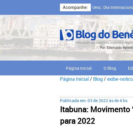
Uesc: Dia Internacion
Cooperativa Cabruca,
Página Inicial
O Blog
Ed
Página Inicial
/
Blog
/
exibe-notici
Publicada em: 03 de 2022 às de 4 hs
Itabuna: Movimento
para 2022