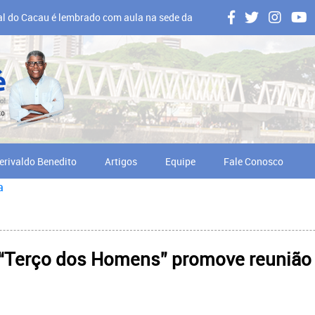
al do Cacau é lembrado com aula na sede da
 em Ilhéus
erivaldo Benedito
Artigos
Equipe
Fale Conosco
a
 “Terço dos Homens” promove reunião