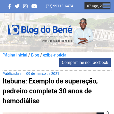
(73) 99112-6474
07 Ago, 2026
ME
Página Inicial
/
Blog
/
exibe-noticia
Compartilhe no Facebook
Publicada em: 09 de março de 2021
Itabuna: Exemplo de superação,
pedreiro completa 30 anos de
hemodiálise
O