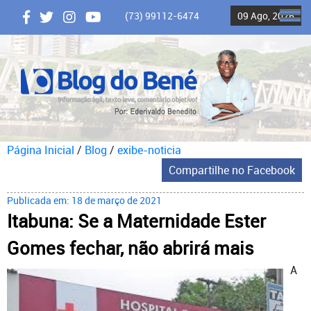
(73) 99112-6474
09 Ago, 2026
ME
Página Inicial
/
Blog
/
exibe-noticia
Compartilhe no Facebook
Publicada em: 18 de março de 2021
Itabuna: Se a Maternidade Ester
Gomes fechar, não abrirá mais
A