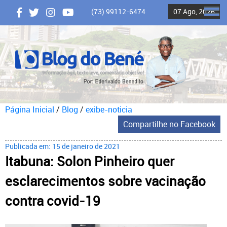
(73) 99112-6474
07 Ago, 2026
ME
Página Inicial
/
Blog
/
exibe-noticia
Compartilhe no Facebook
Publicada em: 15 de janeiro de 2021
Itabuna: Solon Pinheiro quer
esclarecimentos sobre vacinação
contra covid-19