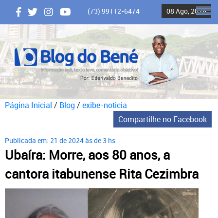
(73) 99112-6474
08 Ago, 2026
ME
Página Inicial
/
Blog
/
exibe-noticia
Compartilhe no Facebook
Publicada em: 21 de 2024 às de 3 hs
Ubaíra: Morre, aos 80 anos, a
cantora itabunense Rita Cezimbra