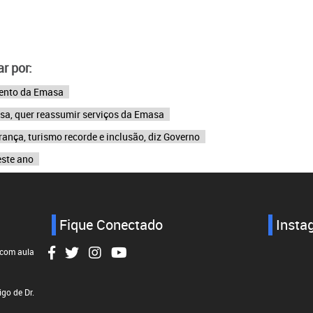
r por:
mento da Emasa
sa, quer reassumir serviços da Emasa
nça, turismo recorde e inclusão, diz Governo
este ano
Fique Conectado
Insta
 com aula
go de Dr.