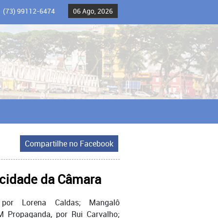
(73) 99112-6474
06 Ago, 2026
Compartilhe no Facebook
licidade da Câmara
 por Lorena Caldas; Mangalô
M Propaganda, por Rui Carvalho;