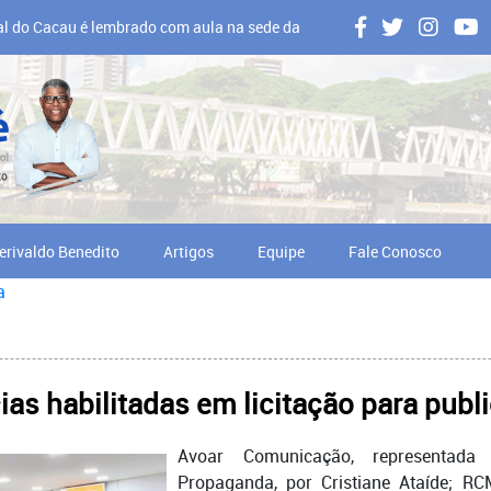
al do Cacau é lembrado com aula na sede da
 em Ilhéus
erivaldo Benedito
Artigos
Equipe
Fale Conosco
a
ias habilitadas em licitação para pub
Avoar Comunicação, representada
Propaganda, por Cristiane Ataíde; RC