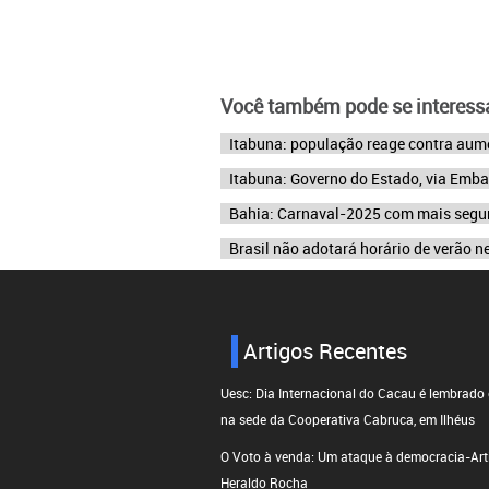
Você também pode se interessa
Itabuna: população reage contra au
Itabuna: Governo do Estado, via Emba
Bahia: Carnaval-2025 com mais segura
Brasil não adotará horário de verão n
Artigos Recentes
Uesc: Dia Internacional do Cacau é lembrado
na sede da Cooperativa Cabruca, em Ilhéus
O Voto à venda: Um ataque à democracia-Arti
Heraldo Rocha