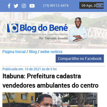
(73) 99112-6474
09 Ago, 2026
ME
Página Inicial
/
Blog
/
exibe-noticia
Compartilhe no Facebook
Publicada em: 10 de 2021 às de 5 hs
Itabuna: Prefeitura cadastra
vendedores ambulantes do centro