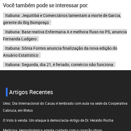
Você também pode se interessar por:
Itabuna: Jequitibá e Comerciários lamentam a morte de Garcia,
gerente do Big Bompreço
Itabuna: Base reativa Enfermaria A e melhora fluxo no PS, anuncia
Fernanda Ludgero
Itabuna: Sônia Fontes anuncia finalização da nova edição do
Anuário Estatístico
Itabuna: Segunda, dia 21, é feriado; comércio não funciona
Artigos Recentes
Uesc: Dia Internacional do Cacau é lembrado com aula na sede da Cooperativa
Cabruca, em Ilhéus
O Voto à venda: Um ataque à democracia-Artigo de Dr. Heraldo Rocha
Medicina: Hemodinâmica amplia cuidado com o coração idoso