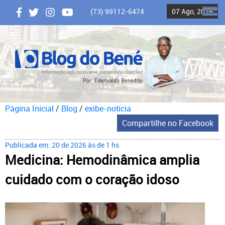
(73) 99112-6474
07 Ago, 2026
ME
Página Inicial
/
Blog
/
exibe-noticia
Compartilhe no Facebook
Publicada em: 20 de 2026 às de 1 hs
Medicina: Hemodinâmica amplia
cuidado com o coração idoso