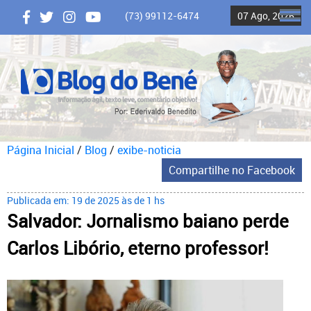
(73) 99112-6474
07 Ago, 2026
ME
Página Inicial
/
Blog
/
exibe-noticia
Compartilhe no Facebook
Publicada em: 19 de 2025 às de 1 hs
Salvador: Jornalismo baiano perde
Carlos Libório, eterno professor!