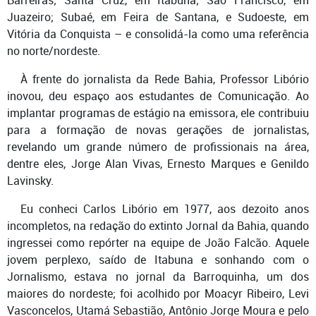
Barreiras; Santa Cruz, em Itabuna; São Francisco, em
Juazeiro; Subaé, em Feira de Santana, e Sudoeste, em
Vitória da Conquista – e consolidá-la como uma referência
no norte/nordeste.
À frente do jornalista da Rede Bahia, Professor Libório
inovou, deu espaço aos estudantes de Comunicação. Ao
implantar programas de estágio na emissora, ele contribuiu
para a formação de novas gerações de jornalistas,
revelando um grande número de profissionais na área,
dentre eles, Jorge Alan Vivas, Ernesto Marques e Genildo
Lavinsky.
Eu conheci Carlos Libório em 1977, aos dezoito anos
incompletos, na redação do extinto Jornal da Bahia, quando
ingressei como repórter na equipe de João Falcão. Aquele
jovem perplexo, saído de Itabuna e sonhando com o
Jornalismo, estava no jornal da Barroquinha, um dos
maiores do nordeste; foi acolhido por Moacyr Ribeiro, Levi
Vasconcelos, Utamá Sebastião, Antônio Jorge Moura e pelo