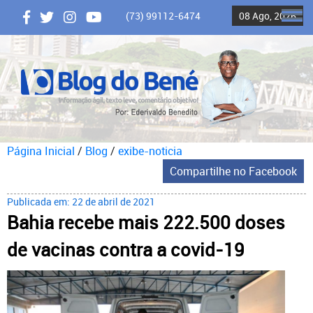
(73) 99112-6474
08 Ago, 2026
ME
Página Inicial
/
Blog
/
exibe-noticia
Compartilhe no Facebook
Publicada em: 22 de abril de 2021
Bahia recebe mais 222.500 doses
de vacinas contra a covid-19