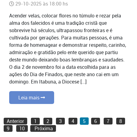
29-10-2025 às 18:00 hs
Acender velas, colocar flores no túmulo e rezar pela
alma dos falecidos é uma tradição cristã que
sobrevive há séculos, ultrapassou fronteiras e é
cultivada por gerações. Para muitas pessoas, é uma
forma de homenagear e demonstrar respeito, carinho,
admiração e gratidão pelo ente querido que partiu
deste mundo deixando boas lembranças e saudades.
O dia 2 de novembro foi a data escolhida para as
ações do Dia de Finados, que neste ano cai em um
domingo. Em Itabuna, a Diocese [...]
Leia mais
Anterior
1
2
3
4
5
6
7
8
9
10
Próxima