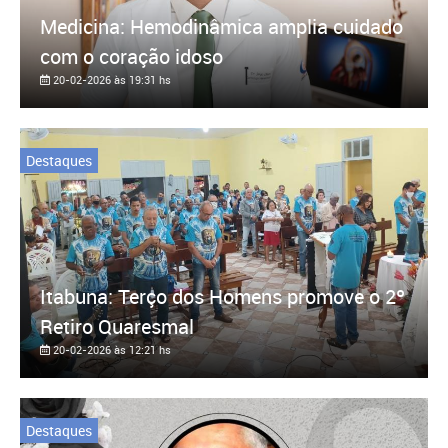
Medicina: Hemodinâmica amplia cuidado
com o coração idoso
20-02-2026 às 19:31 hs
Destaques
Itabuna: Terço dos Homens promove o 2º
Retiro Quaresmal
20-02-2026 às 12:21 hs
Destaques