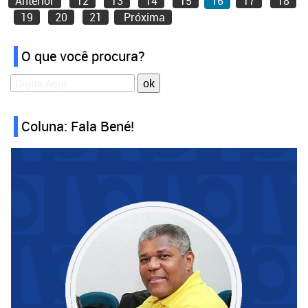
Anterior
12
13
14
15
16
17
18
19
20
21
Próxima
O que você procura?
Coluna: Fala Bené!