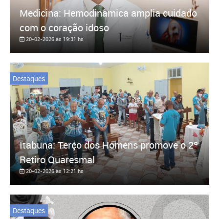
Medicina: Hemodinâmica amplia cuidado
com o coração idoso
20-02-2026 às 19:31 hs
Destaques
Itabuna: Terço dos Homens promove o 2º
Retiro Quaresmal
20-02-2026 às 12:21 hs
Destaques